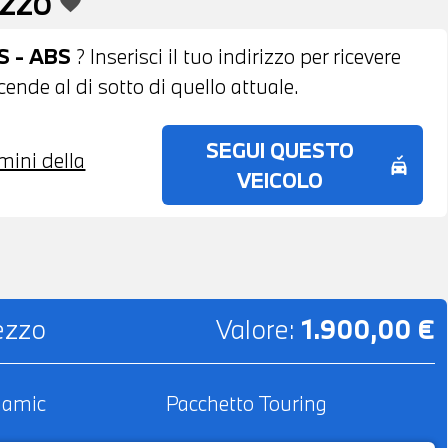
EZZO
favorite
S - ABS
? Inserisci il tuo indirizzo per ricevere
ende al di sotto di quello attuale.
SEGUI QUESTO
rmini della
no_crash
VEICOLO
rezzo
Valore:
1.900,00 €
namic
Pacchetto Touring