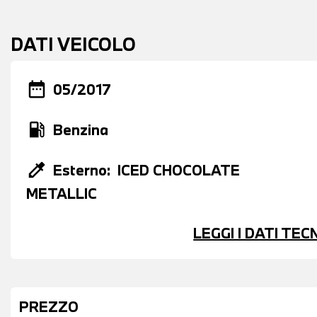
DATI VEICOLO
date_range
05/2017
local_gas_station
Benzina
colorize
Esterno:
ICED CHOCOLATE
METALLIC
LEGGI I DATI TE
PREZZO