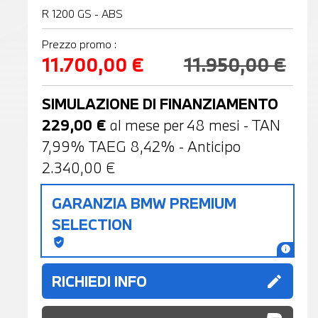
R 1200 GS - ABS
Prezzo promo :
11.700,00 €
11.950,00 €
SIMULAZIONE DI FINANZIAMENTO
229,00
€
al mese per
48
mesi - TAN
7,99% TAEG
8,42
% - Anticipo
2.340,00
€
GARANZIA BMW PREMIUM
SELECTION
gpp_good
info
RICHIEDI INFO
edit