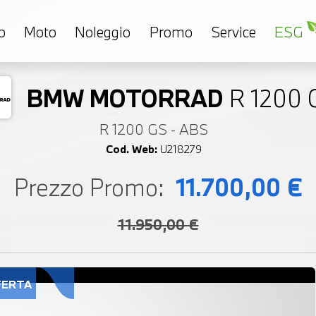
o
Moto
Noleggio
Promo
Service
ESG
BMW MOTORRAD
R 1200 
R 1200 GS - ABS
Cod. Web:
U218279
Prezzo Promo:
11.700,00 €
11.950,00 €
FERTA