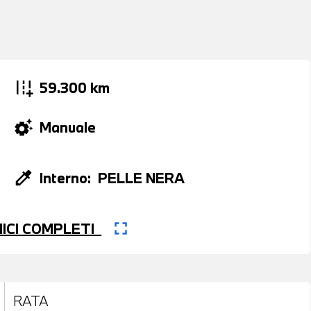
add_road
59.300 km
settings_suggest
Manuale
colorize
Interno:
PELLE NERA
fullscreen
CNICI COMPLETI
RATA