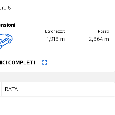
uro 6
nsioni
Larghezza:
Passo
1,918 m
2,864 m
fullscreen
CNICI COMPLETI
RATA