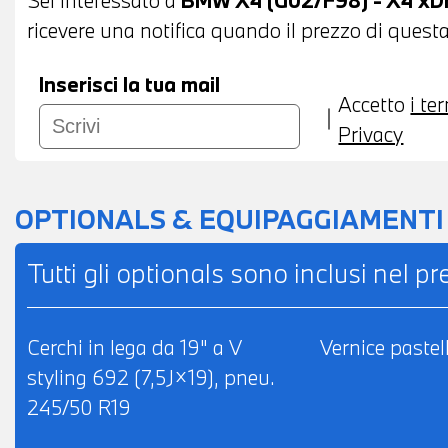
ANCHE PER L'INTERO IMPORTO
ricevere una notifica quando il prezzo di questa
Inserisci la tua mail
Accetto
i te
Privacy
OPTIONALS & EQUIPAGGIAMENTI
Tutti gli optionals sono inclusi nel p
Cerchi in lega da 19" a V
Vernice pastel
styling 692 (7,5J×19), pneu.
245/50 R19