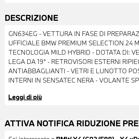
DESCRIZIONE
GN634EG - VETTURA IN FASE DI PREPARAZ
UFFICIALE BMW PREMIUM SELECTION 24 M
TECNOLOGIA MILD HYBRID - DOTATA DI: VE
LEGA DA 19" - RETROVISORI ESTERNI RIP
ANTIABBAGLIANTI - VETRI E LUNOTTO POST
INTERNI IN SENSATEC NERA - VOLANTE SP
COMANDI MULTIFUNZIONE - CRUISE CONT
Leggi di più
VOLANTE - CLIMATIZZATORE AUTOMATICO 
ACTIVE GUARD - USB - BLUETOOTH - NAVIG
ALTOPARLANTI HI FI - TELESERVICES - C
ATTIVA NOTIFICA RIDUZIONE PR
LIVE COCKPIT PROFESSIONAL - COMPATIBI
POSSIBILITA' DI PROVA - POSSIBILITA' DI
Sei interessato a
BMW X4 (G02/F98) - X4 xD