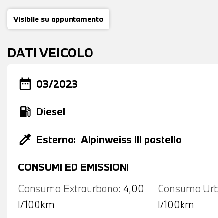
Visibile su appuntamento
DATI VEICOLO
date_range
03/2023
local_gas_station
Diesel
colorize
Esterno:
Alpinweiss III pastello
CONSUMI ED EMISSIONI
Consumo Extraurbano:
4,00
Consumo Urb
l/100km
l/100km