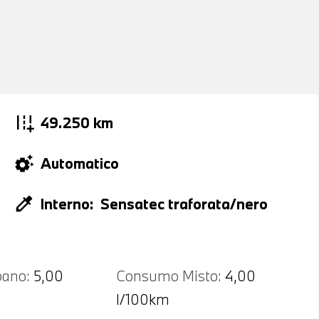
add_road
49.250 km
settings_suggest
Automatico
colorize
Interno:
Sensatec traforata/nero
ano:
5,00
Consumo Misto:
4,00
l/100km