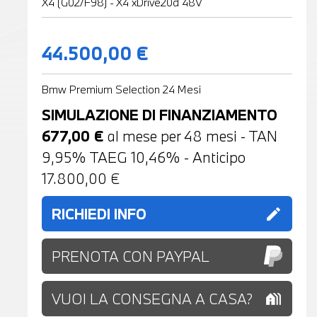
X4 (G02/F98) - X4 xDrive20d 48V
44.500,00 €
Bmw Premium Selection 24 Mesi
SIMULAZIONE DI FINANZIAMENTO
677,00
€
al mese per
48
mesi - TAN
9,95% TAEG
10,46
% - Anticipo
17.800,00
€
RICHIEDI INFO
edit
PRENOTA CON PAYPAL
VUOI LA CONSEGNA A CASA?
holiday_village