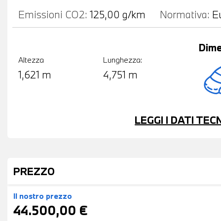
Emissioni CO2:
125,00 g/km
Normativa:
E
Dime
Altezza
Lunghezza:
1,621 m
4,751 m
LEGGI I DATI TE
PREZZO
Il nostro prezzo
44.500,00 €