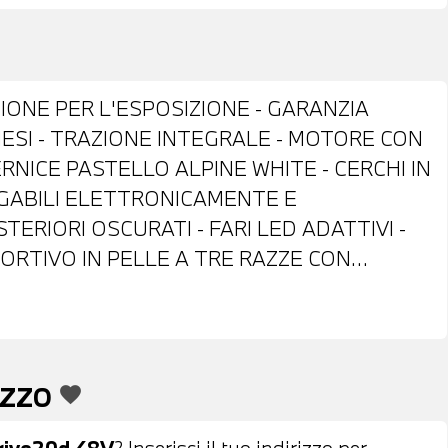
IONE PER L'ESPOSIZIONE - GARANZIA
ESI - TRAZIONE INTEGRALE - MOTORE CON
RNICE PASTELLO ALPINE WHITE - CERCHI IN
IEGABILI ELETTRONICAMENTE E
ERIORI OSCURATI - FARI LED ADATTIVI -
ORTIVO IN PELLE A TRE RAZZE CON
ROL - CAMBIO AUTOMATICO CON LEVE AL
TRIZONA - BRACCIOLO ANTERIORE -
ATORE - RADIO DIGITALE DAB - SISTEMA DI
HIAMATA DI EMERGENZA INTELLIGENTE - BMW
EZZO
favorite
LITA' CON CONNECTED DRIVE SERVICES -
 PERMUTA - POSSIBILITA' DI FINANZIAMENTO
rive20d 48V
? Inserisci il tuo indirizzo per