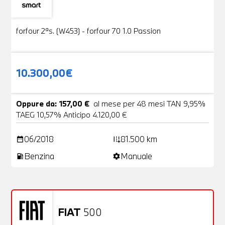
Usato
19 Foto
forfour 2ªs. (W453) - forfour 70 1.0 Passion
10.300,00€
Oppure da: 157,00 €
al mese per 48 mesi TAN 9,95%
TAEG 10,57% Anticipo 4.120,00 €
06/2018
81.500 km
date_range
add_road
Benzina
Manuale
local_gas_station
settings
FIAT
500
Usato
20 Foto