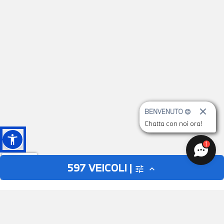
BENVENUTO 😊
Chatta con noi ora!
1
597
VEICOLI |
tune
expand_less
AUTO
MOTO
close