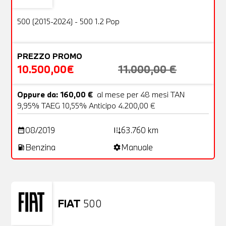
OFFERTA
500 (2015-2024) - 500 1.2 Pop
PREZZO PROMO
10.500,00€
11.000,00 €
Oppure da: 160,00 €
al mese per 48 mesi TAN
9,95% TAEG 10,55% Anticipo 4.200,00 €
08/2019
63.760 km
date_range
add_road
Benzina
Manuale
local_gas_station
settings
FIAT
500
Usato
23 Foto