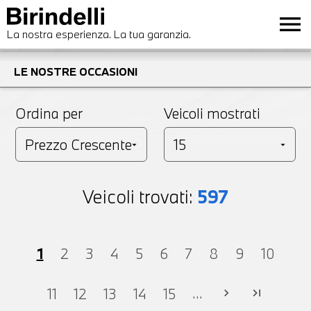
menu
La nostra esperienza. La tua garanzia.
LE NOSTRE OCCASIONI
Ordina per
Veicoli mostrati
Veicoli trovati:
597
1
2
3
4
5
6
7
8
9
10
...
11
12
13
14
15
chevron_right
last_page