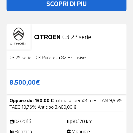
SCOPRI DI PIU
CITROEN
C3 2ª serie
Usato
19 Foto
C3 2ª serie - C3 PureTech 82 Exclusive
8.500,00€
Oppure da: 130,00 €
al mese per 48 mesi TAN 9,95%
TAEG 10,76% Anticipo 3.400,00 €
02/2016
80.170 km
date_range
add_road
Benzina
Manuale
local_gas_station
settings