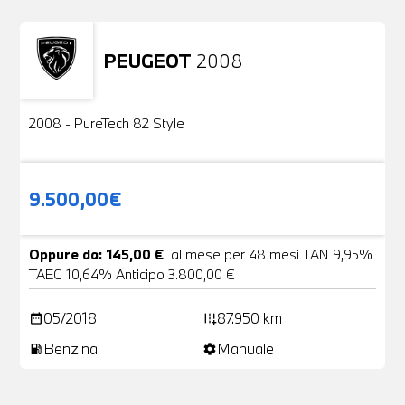
PEUGEOT
2008
Usato
2 Foto
2008 - PureTech 82 Style
9.500,00€
Oppure da: 145,00 €
al mese per 48 mesi TAN 9,95%
TAEG 10,64% Anticipo 3.800,00 €
05/2018
87.950 km
date_range
add_road
Benzina
Manuale
local_gas_station
settings