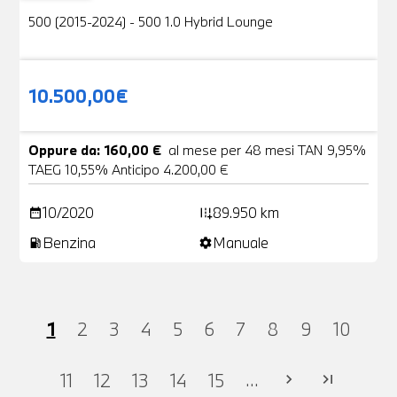
500 (2015-2024) - 500 1.0 Hybrid Lounge
10.500,00€
Oppure da: 160,00 €
al mese per 48 mesi TAN 9,95%
TAEG 10,55% Anticipo 4.200,00 €
10/2020
89.950 km
date_range
add_road
Benzina
Manuale
local_gas_station
settings
1
2
3
4
5
6
7
8
9
10
...
11
12
13
14
15
chevron_right
last_page