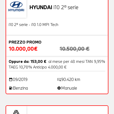
HYUNDAI
I10 2ª serie
Usato
18 Foto
OFFERTA
i10 2ª serie - i10 1.0 MPI Tech
PREZZO PROMO
10.000,00€
10.500,00 €
Oppure da: 153,00 €
al mese per 48 mesi TAN 9,95%
TAEG 10,78% Anticipo 4.000,00 €
09/2019
90.420 km
date_range
add_road
Benzina
Manuale
local_gas_station
settings