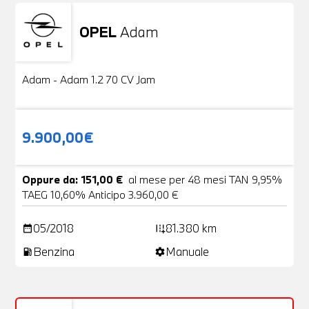
OPEL
Adam
Usato
20 Foto
Adam - Adam 1.2 70 CV Jam
9.900,00€
Oppure da: 151,00 €
al mese per 48 mesi TAN 9,95%
TAEG 10,60% Anticipo 3.960,00 €
05/2018
81.380 km
date_range
add_road
Benzina
Manuale
local_gas_station
settings