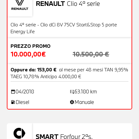
RENAULT
Clio 4ª serie
Usato
20 Foto
OFFERTA
Clio 4ª serie - Clio dCi 8V 75CV Start&Stop 5 porte
Energy Life
PREZZO PROMO
10.000,00€
10.500,00 €
Oppure da: 153,00 €
al mese per 48 mesi TAN 9,95%
TAEG 10,78% Anticipo 4.000,00 €
04/2018
63.180 km
date_range
add_road
Diesel
Manuale
local_gas_station
settings
SMART
Forfour 2ªs.