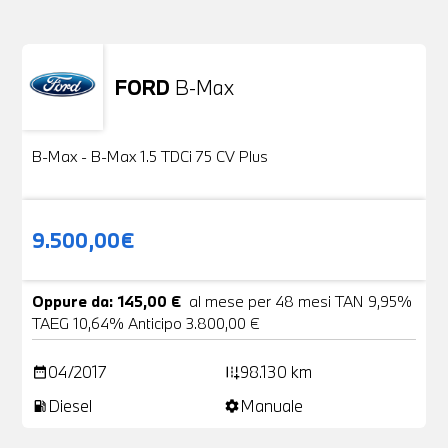
FORD
B-Max
Usato
24 Foto
B-Max - B-Max 1.5 TDCi 75 CV Plus
9.500,00€
Oppure da: 145,00 €
al mese per 48 mesi TAN 9,95%
TAEG 10,64% Anticipo 3.800,00 €
04/2017
98.130 km
date_range
add_road
Diesel
Manuale
local_gas_station
settings