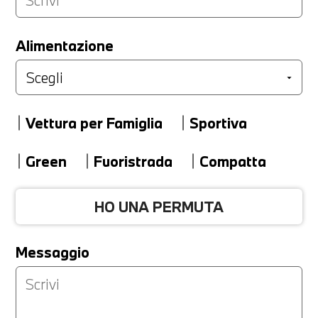
LA TUA PERMUTA
Alimentazione
Marca
Vettura per Famiglia
Sportiva
Modello
Green
Fuoristrada
Compatta
HO UNA PERMUTA
Versione
Messaggio
Km