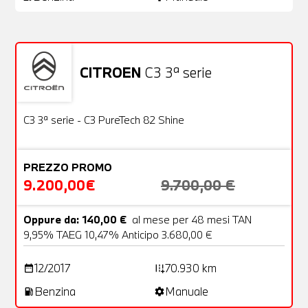
CITROEN
C3 3ª serie
Usato
22 Foto
OFFERTA
C3 3ª serie - C3 PureTech 82 Shine
PREZZO PROMO
9.200,00€
9.700,00 €
Oppure da: 140,00 €
al mese per 48 mesi TAN
9,95% TAEG 10,47% Anticipo 3.680,00 €
12/2017
70.930 km
date_range
add_road
Benzina
Manuale
local_gas_station
settings