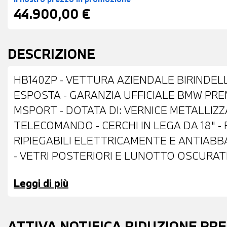
44.900,00 €
DESCRIZIONE
HB140ZP - VETTURA AZIENDALE BIRINDELL
ESPOSTA - GARANZIA UFFICIALE BMW PRE
MSPORT - DOTATA DI: VERNICE METALLIZ
TELECOMANDO - CERCHI IN LEGA DA 18" - 
RIPIEGABILI ELETTRICAMENTE E ANTIAB
- VETRI POSTERIORI E LUNOTTO OSCURATI
POSTERIORI - TELECAMERA POSTERIORE -
Leggi di più
ALCANTARA MISTO PELLE VEGANZA NERA 
COMANDI MULTIFUNZIONE - CRUISE CONT
VOLANTE - ACTIVE GUARD - NAVIGATORE -
ATTIVA NOTIFICA RIDUZIONE PR