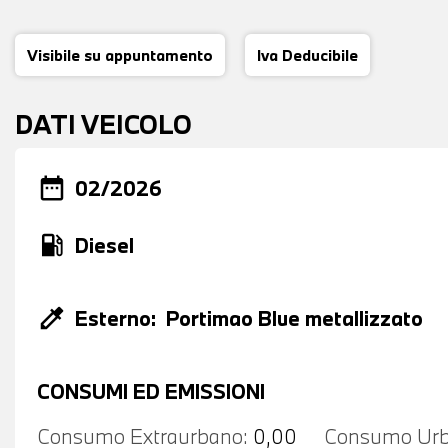
Visibile su appuntamento
Iva Deducibile
DATI VEICOLO
date_range
02/2026
local_gas_station
Diesel
colorize
Esterno:
Portimao Blue metallizzato
CONSUMI ED EMISSIONI
Consumo Extraurbano:
0,00
Consumo Urb