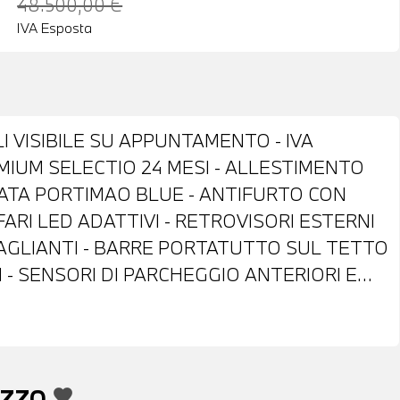
48.500,00 €
IVA Esposta
I VISIBILE SU APPUNTAMENTO - IVA
MIUM SELECTIO 24 MESI - ALLESTIMENTO
ZATA PORTIMAO BLUE - ANTIFURTO CON
FARI LED ADATTIVI - RETROVISORI ESTERNI
BAGLIANTI - BARRE PORTATUTTO SUL TETTO
 - SENSORI DI PARCHEGGIO ANTERIORI E
 COMFORT ACCESS SYSTEM - INTERNI IN
- VOLANTE SPORTIVO M IN PELLE CON
ROL - CAMBIO AUTOMATICO CON LEVE AL
 BLUETOOTH - USB - COMPATIBILITA' CON
EZZO
favorite