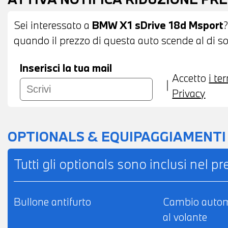
CONNECTED DRIVE SERVICES - TELESERVI
CLIMATIZZATORE AUTOMATICO BIZONA - 
Sei interessato a
BMW X1 sDrive 18d Msport
?
AUTOANABBAGLIANTE - BRACCIOLO CENTR
quando il prezzo di questa auto scende al di sot
RISCALDABILI - POSSIBILITA' DI PROVA - PO
LEASING O FINANZIAMENTO ANCHE PER L
Inserisci la tua mail
Accetto
i te
Privacy
OPTIONALS & EQUIPAGGIAMENTI
Tutti gli optionals sono inclusi nel p
Bullone antifurto
Cambio autom
al volante