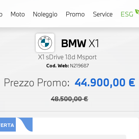
o
Moto
Noleggio
Promo
Service
ESG
BMW
X1
X1 sDrive 18d Msport
Cod. Web:
N219687
Prezzo Promo:
44.900,00 €
48.500,00 €
FERTA