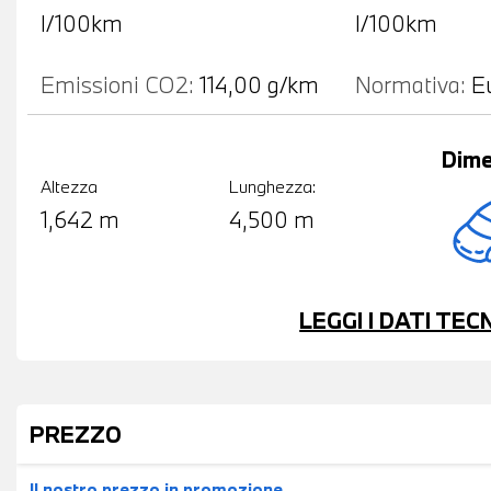
l/100km
l/100km
Emissioni CO2:
114,00 g/km
Normativa:
E
Dime
Altezza
Lunghezza:
1,642 m
4,500 m
LEGGI I DATI TE
PREZZO
Il nostro prezzo
in promozione