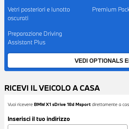
Vetri posteriori e lunotto
Premium Pac
oscurati
Preparazione Driving
Assistant Plus
VEDI OPTIONALS 
RICEVI IL VEICOLO A CASA
Vuoi ricevere
BMW X1 sDrive 18d Msport
direttamente a casa 
Inserisci il tuo indirizzo