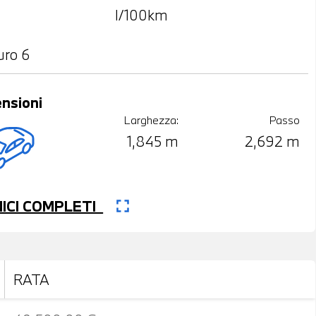
l/100km
uro 6
nsioni
Larghezza:
Passo
1,845 m
2,692 m
fullscreen
CNICI COMPLETI
RATA