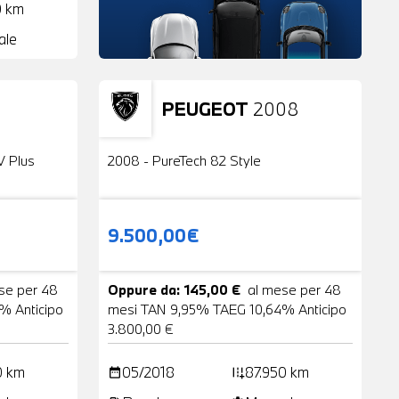
0 km
ale
PEUGEOT
2008
24 Foto
Usato
2 Foto
V Plus
2008 - PureTech 82 Style
9.500,00€
se per 48
Oppure da: 145,00 €
al mese per 48
% Anticipo
mesi TAN 9,95% TAEG 10,64% Anticipo
3.800,00 €
0 km
05/2018
87.950 km
date_range
add_road