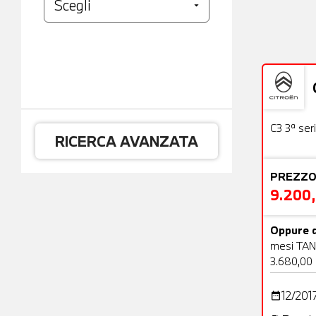
Usato
C3 3ª ser
RICERCA AVANZATA
PREZZO
9.200
Oppure d
mesi TAN
3.680,00
12/201
date_range