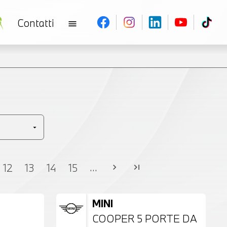
Contatti
menu
V
...
12
13
14
15
chevron_right
last_page
MINI
COOPER 5 PORTE DA