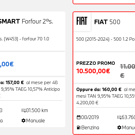
SMART
Forfour 2ªs.
FIAT
500
19 Foto
Usato
OFFERTA
s. (W453) - forfour 70 1.0
500 (2015-2024) - 500 1.2 P
0,00€
PREZZO PROMO
11.0
10.500,00€
€
a: 157,00 €
al mese per 48
 9,95% TAEG 10,57% Anticipo
Oppure da: 160,00 €
al m
€
mesi TAN 9,95% TAEG 10,55
4.200,00 €
8
81.500 km
add_road
08/2019
63.76
date_range
add_road
a
Manuale
settings
Benzina
Manu
local_gas_station
settings