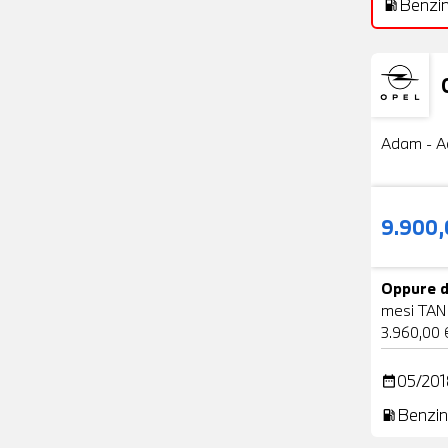
Benzi
local_gas_station
Usato
Adam - A
9.900
Oppure d
mesi TAN
3.960,00 
05/201
date_range
Benzin
local_gas_station