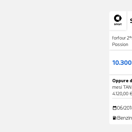
Usato
forfour 2ª
Passion
10.30
Oppure d
mesi TAN
4.120,00 
06/201
date_range
Benzin
local_gas_station