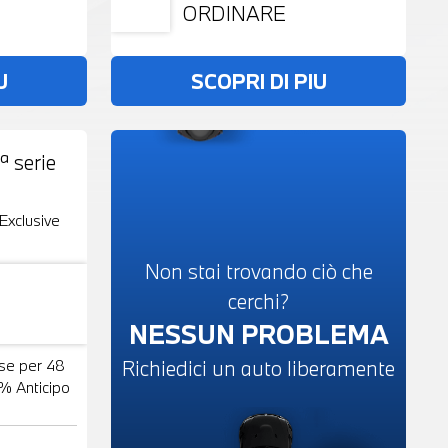
ORDINARE
U
SCOPRI DI PIU
ª serie
19 Foto
Exclusive
Non stai trovando ciò che
cerchi?
NESSUN PROBLEMA
Richiedici un auto liberamente
se per 48
% Anticipo