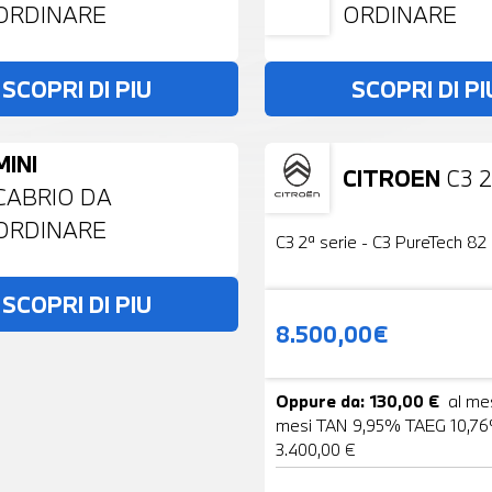
ORDINARE
ORDINARE
SCOPRI DI PIU
SCOPRI DI PI
MINI
CITROEN
C3 2
Usato
CABRIO DA
ORDINARE
C3 2ª serie - C3 PureTech 82 
SCOPRI DI PIU
8.500,00€
Oppure da: 130,00 €
al me
mesi TAN 9,95% TAEG 10,76
3.400,00 €