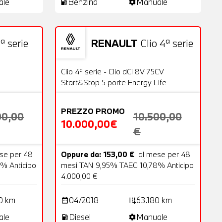
ale
Benzina
Manuale
local_gas_station
settings
ª serie
RENAULT
Clio 4ª serie
18 Foto
Usato
20 Foto
OFFERTA
Clio 4ª serie - Clio dCi 8V 75CV
Start&Stop 5 porte Energy Life
PREZZO PROMO
00,00
10.500,00
10.000,00€
€
se per 48
Oppure da: 153,00 €
al mese per 48
% Anticipo
mesi TAN 9,95% TAEG 10,78% Anticipo
4.000,00 €
0 km
04/2018
63.180 km
date_range
add_road
ale
Diesel
Manuale
local_gas_station
settings