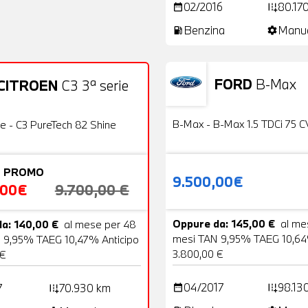
02/2016
80.17
date_range
add_road
Benzina
Manu
local_gas_station
settings
FORD
B-Max
CITROEN
C3 3ª serie
Usato
22 Foto
OFFERTA
B-Max - B-Max 1.5 TDCi 75 C
ie - C3 PureTech 82 Shine
 PROMO
9.500,00€
,00€
9.700,00 €
Oppure da: 145,00 €
al me
a: 140,00 €
al mese per 48
mesi TAN 9,95% TAEG 10,64
 9,95% TAEG 10,47% Anticipo
3.800,00 €
 €
04/2017
98.13
7
70.930 km
date_range
add_road
add_road