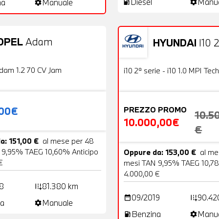
Diesel
Manu
na
Manuale
local_gas_station
settings
settings
OPEL
Adam
HYUNDAI
I10 2
20 Foto
Usato
OFFERTA
dam 1.2 70 CV Jam
i10 2ª serie - i10 1.0 MPI Tech
,00€
PREZZO PROMO
10.5
10.000,00€
€
a: 151,00 €
al mese per 48
 9,95% TAEG 10,60% Anticipo
Oppure da: 153,00 €
al me
€
mesi TAN 9,95% TAEG 10,78
4.000,00 €
8
81.380 km
add_road
09/2019
90.42
date_range
add_road
a
Manuale
settings
Benzina
Manu
local_gas_station
settings