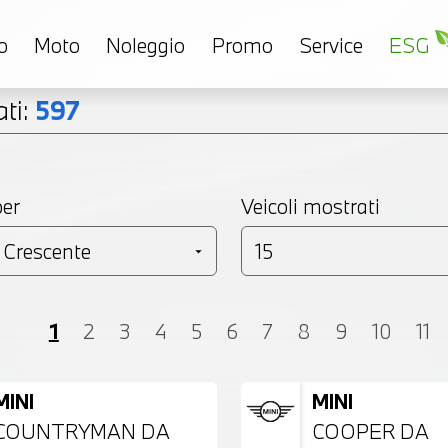
o
Moto
Noleggio
Promo
Service
ESG
ti:
597
per
Veicoli mostrati
Coupé
Monovolume
Station Wagon
SU
1
2
3
4
5
6
7
8
9
10
11
MINI
MINI
COUNTRYMAN DA
COOPER DA