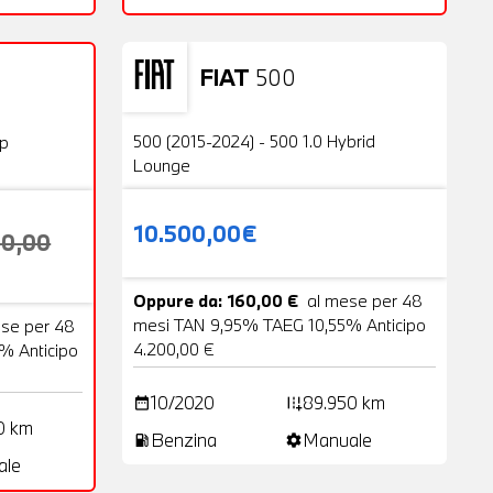
FIAT
500
Usato
23 Foto
20 Foto
500 (2015-2024) - 500 1.0 Hybrid
op
Lounge
10.500,00€
00,00
Oppure da: 160,00 €
al mese per 48
mesi TAN 9,95% TAEG 10,55% Anticipo
ese per 48
4.200,00 €
% Anticipo
10/2020
89.950 km
date_range
add_road
0 km
Benzina
Manuale
local_gas_station
settings
ale