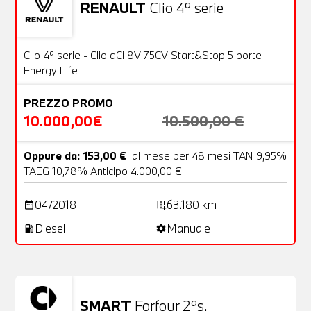
RENAULT
Clio 4ª serie
Usato
20 Foto
OFFERTA
Clio 4ª serie - Clio dCi 8V 75CV Start&Stop 5 porte
Energy Life
PREZZO PROMO
10.000,00€
10.500,00 €
Oppure da: 153,00 €
al mese per 48 mesi TAN 9,95%
TAEG 10,78% Anticipo 4.000,00 €
04/2018
63.180 km
date_range
add_road
Diesel
Manuale
local_gas_station
settings
SMART
Forfour 2ªs.