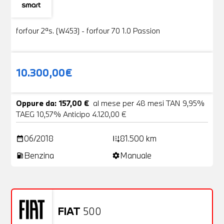
Usato
19 Foto
forfour 2ªs. (W453) - forfour 70 1.0 Passion
10.300,00€
Oppure da: 157,00 €
al mese per 48 mesi TAN 9,95%
TAEG 10,57% Anticipo 4.120,00 €
06/2018
81.500 km
date_range
add_road
Benzina
Manuale
local_gas_station
settings
FIAT
500
Usato
20 Foto