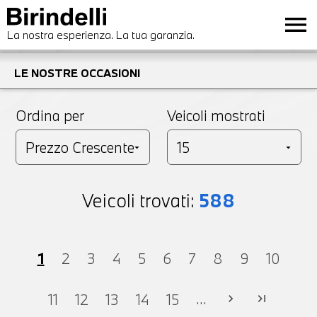
menu
La nostra esperienza. La tua garanzia.
LE NOSTRE OCCASIONI
Ordina per
Veicoli mostrati
Veicoli trovati:
588
1
2
3
4
5
6
7
8
9
10
...
11
12
13
14
15
chevron_right
last_page