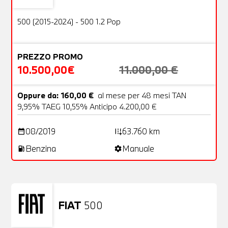
OFFERTA
500 (2015-2024) - 500 1.2 Pop
PREZZO PROMO
10.500,00€
11.000,00 €
Oppure da: 160,00 €
al mese per 48 mesi TAN
9,95% TAEG 10,55% Anticipo 4.200,00 €
08/2019
63.760 km
date_range
add_road
Benzina
Manuale
local_gas_station
settings
FIAT
500
Usato
23 Foto