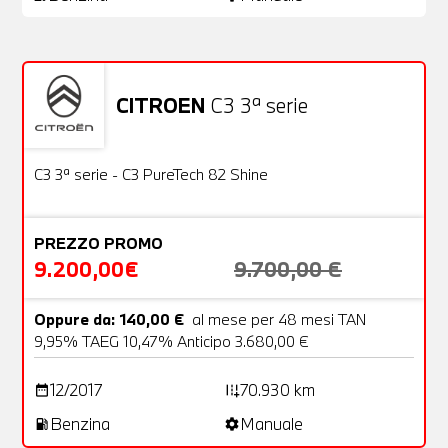
CITROEN
C3 3ª serie
Usato
22 Foto
OFFERTA
C3 3ª serie - C3 PureTech 82 Shine
PREZZO PROMO
9.200,00€
9.700,00 €
Oppure da: 140,00 €
al mese per 48 mesi TAN
9,95% TAEG 10,47% Anticipo 3.680,00 €
12/2017
70.930 km
date_range
add_road
Benzina
Manuale
local_gas_station
settings