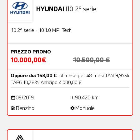
HYUNDAI
I10 2ª serie
Usato
18 Foto
OFFERTA
i10 2ª serie - i10 1.0 MPI Tech
PREZZO PROMO
10.000,00€
10.500,00 €
Oppure da: 153,00 €
al mese per 48 mesi TAN 9,95%
TAEG 10,78% Anticipo 4.000,00 €
09/2019
90.420 km
date_range
add_road
Benzina
Manuale
local_gas_station
settings