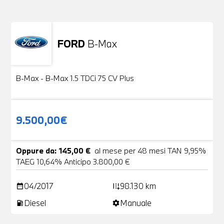
FORD
B-Max
Usato
24 Foto
B-Max - B-Max 1.5 TDCi 75 CV Plus
9.500,00€
Oppure da: 145,00 €
al mese per 48 mesi TAN 9,95%
TAEG 10,64% Anticipo 3.800,00 €
04/2017
98.130 km
date_range
add_road
Diesel
Manuale
local_gas_station
settings