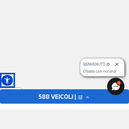
BENVENUTO 😊
Chatta con noi ora!
1
588
VEICOLI |
tune
expand_less
AUTO
MOTO
close