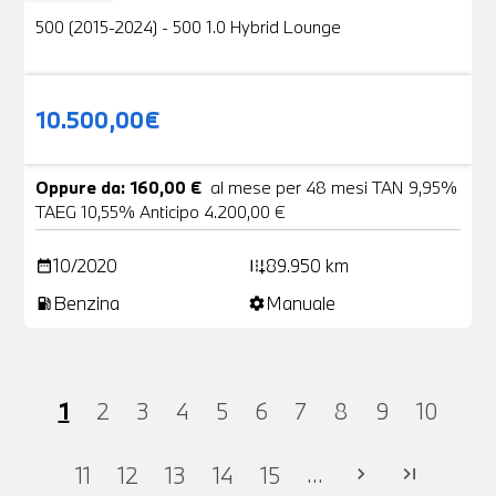
500 (2015-2024) - 500 1.0 Hybrid Lounge
10.500,00€
Oppure da: 160,00 €
al mese per 48 mesi TAN 9,95%
TAEG 10,55% Anticipo 4.200,00 €
10/2020
89.950 km
date_range
add_road
Benzina
Manuale
local_gas_station
settings
1
2
3
4
5
6
7
8
9
10
...
11
12
13
14
15
chevron_right
last_page