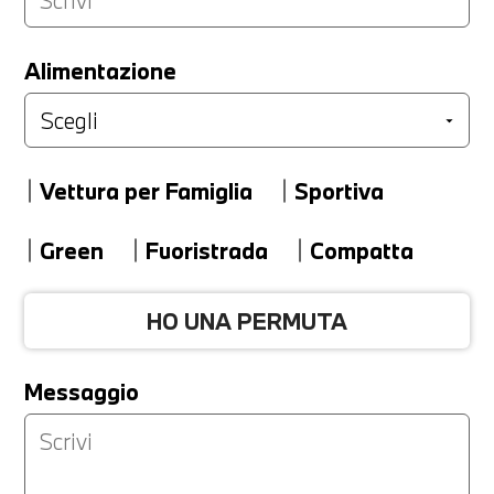
LA TUA PERMUTA
Alimentazione
Marca
Vettura per Famiglia
Sportiva
Modello
Green
Fuoristrada
Compatta
HO UNA PERMUTA
Versione
Messaggio
Km