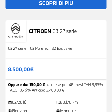
SCOPRI DI PIU
CITROEN
C3 2ª serie
Usato
19 Foto
C3 2ª serie - C3 PureTech 82 Exclusive
8.500,00€
Oppure da: 130,00 €
al mese per 48 mesi TAN 9,95%
TAEG 10,76% Anticipo 3.400,00 €
02/2016
80.170 km
date_range
add_road
Benzina
Manuale
local_gas_station
settings