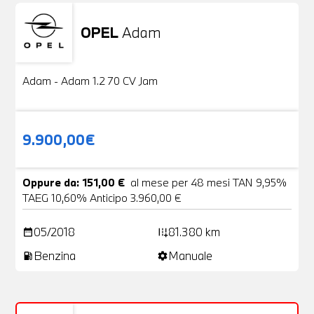
OPEL
Adam
Usato
20 Foto
Adam - Adam 1.2 70 CV Jam
9.900,00€
Oppure da: 151,00 €
al mese per 48 mesi TAN 9,95%
TAEG 10,60% Anticipo 3.960,00 €
05/2018
81.380 km
date_range
add_road
Benzina
Manuale
local_gas_station
settings