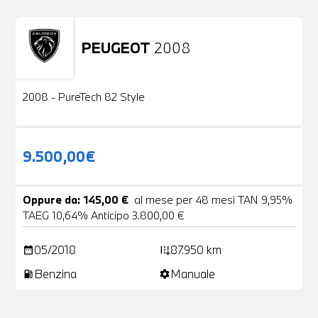
PEUGEOT
2008
Usato
2 Foto
2008 - PureTech 82 Style
9.500,00€
Oppure da: 145,00 €
al mese per 48 mesi TAN 9,95%
TAEG 10,64% Anticipo 3.800,00 €
05/2018
87.950 km
date_range
add_road
Benzina
Manuale
local_gas_station
settings