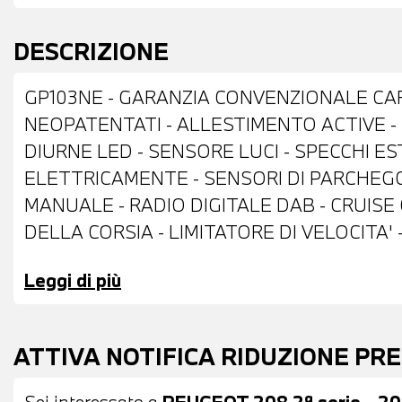
DESCRIZIONE
GP103NE - GARANZIA CONVENZIONALE CAR
NEOPATENTATI - ALLESTIMENTO ACTIVE - DO
DIURNE LED - SENSORE LUCI - SPECCHI EST
ELETTRICAMENTE - SENSORI DI PARCHEGGI
MANUALE - RADIO DIGITALE DAB - CRUIS
DELLA CORSIA - LIMITATORE DI VELOCITA'
ANDROID AUTO - COMPUTER DI BORDO - I
Leggi di più
MONITOR CON DISPLAY A COLORI TOUCHSCR
ISOFIX SYSTEM - VOLANTE IN PELLE CON
CLIMATIZZATORE MANUALE - VERNICE META
ATTIVA NOTIFICA RIDUZIONE PR
PROVA - POSSIBILITA' DI PERMUTA - POSS
L'INTERO IMPORTO
Sei interessato a
PEUGEOT 208 2ª serie - 20