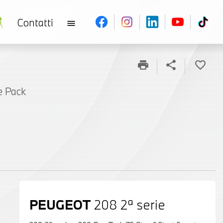
Contatti
menu
print
share
favorite_border
e Pack
PEUGEOT
208 2ª serie