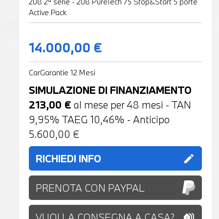
208 2ª serie - 208 PureTech 75 Stop&Start 5 porte
Active Pack
14.000,00 €
CarGarantie 12 Mesi
SIMULAZIONE DI FINANZIAMENTO
213,00
€
al mese per
48
mesi - TAN
9,95% TAEG
10,46
% - Anticipo
5.600,00
€
RICHIEDI INFO
edit
PRENOTA CON PAYPAL
VUOI LA CONSEGNA A CASA?
holiday_village