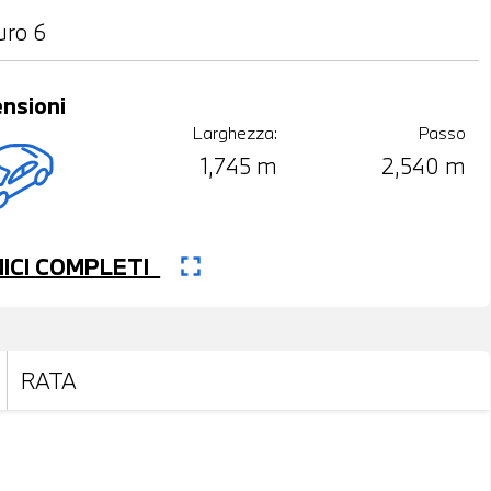
uro 6
nsioni
Larghezza:
Passo
1,745 m
2,540 m
fullscreen
CNICI COMPLETI
RATA