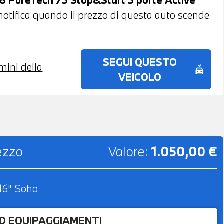
na notifica quando il prezzo di questa auto scende
SEGUI QUESTO
rmini della
no_crash
VEICOLO
rezzo
Valore:
1.050,00 €
 16" Soho
ED EQUIPAGGIAMENTI