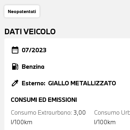
Neopatentati
DATI VEICOLO
date_range
07/2023
local_gas_station
Benzina
colorize
Esterno:
GIALLO METALLIZZATO
CONSUMI ED EMISSIONI
Consumo Extraurbano:
3,00
Consumo Urb
l/100km
l/100km