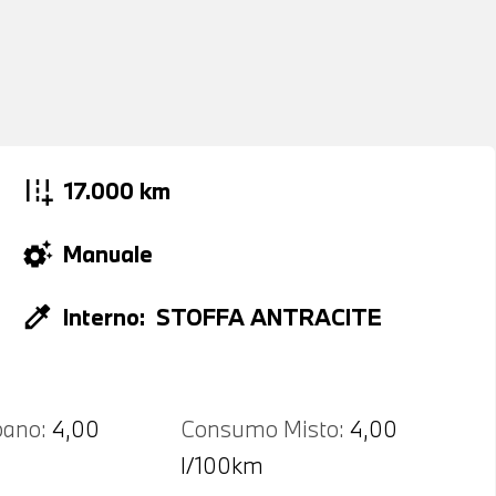
add_road
17.000 km
settings_suggest
Manuale
colorize
Interno:
STOFFA ANTRACITE
ano:
4,00
Consumo Misto:
4,00
l/100km