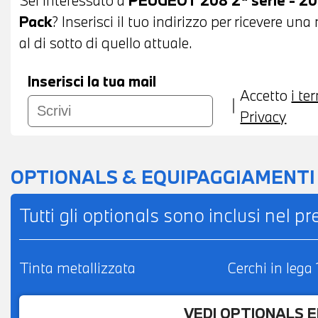
Pack
? Inserisci il tuo indirizzo per ricevere u
al di sotto di quello attuale.
Inserisci la tua mail
Accetto
i te
Privacy
OPTIONALS & EQUIPAGGIAMENTI
Tutti gli optionals sono inclusi nel p
Tinta metallizzata
Cerchi in lega
VEDI OPTIONALS 