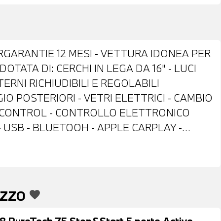
GARANTIE 12 MESI - VETTURA IDONEA PER
TATA DI: CERCHI IN LEGA DA 16" - LUCI
ERNI RICHIUDIBILI E REGOLABILI
O POSTERIORI - VETRI ELETTRICI - CAMBIO
E CONTROL - CONTROLLO ELETTRONICO
 - USB - BLUETOOH - APPLE CARPLAY -
NDICATORE PRESSIONE PNEUMATICI -
EEN - SEDILI IN STOFFA ANTRACITE -
 COMANDI MULTIFUNZIONE -
LLIZZATA GIALLO FARO - POSSIBILITA' DI
EZZO
favorite
IBILITA' DI FINANZIAMENTO ANCHE PER
8 PureTech 75 Stop&Start 5 porte Active