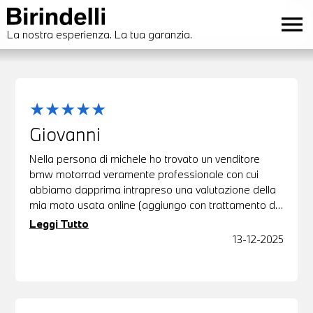
SCRIVI LA TUA RECENSIONE
menu
La nostra esperienza. La tua garanzia.
Giovanni
Nella persona di michele ho trovato un venditore
bmw motorrad veramente professionale con cui
abbiamo dapprima intrapreso una valutazione della
mia moto usata online (aggiungo con trattamento di
supervalutazione )e poi abbiamo concluso con la
Leggi Tutto
scelta del suo ottimo usato moto in sede a Lucca.
13-12-2025
Top