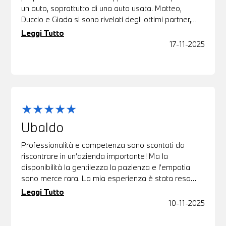
un auto, soprattutto di una auto usata. Matteo,
Duccio e Giada si sono rivelati degli ottimi partner,
pazienti e capaci di trovare la soluzione ideale per
Leggi Tutto
me. Ottimo partner a 360°. Consiglio!!!
17-11-2025
Ubaldo
Professionalità e competenza sono scontati da
riscontrare in un’azienda importante! Ma la
disponibilità la gentilezza la pazienza e l’empatia
sono merce rara. La mia esperienza è stata resa
entusiasmante! Ps. Ho acquistato un auto a 800km
Leggi Tutto
di distanza e l’ho vista solo in foto ! Grazie Michael !
10-11-2025