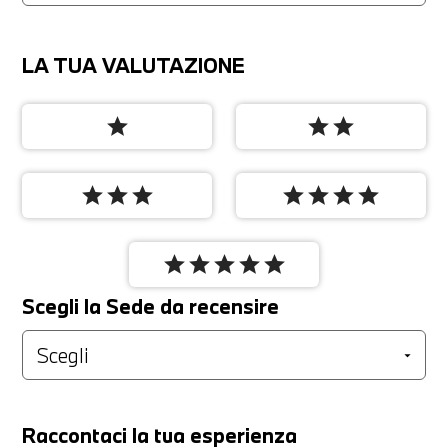
LA TUA VALUTAZIONE
star
star
star
star
star
star
star
star
star
star
star
star
star
star
star
Scegli la Sede da recensire
Raccontaci la tua esperienza