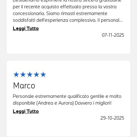
per il recente acquisto effettuato presso la vostra
concessionaria. Siamo rimasti estremamente
soddisfatti dell'esperienza complessiva. Il personale
si è dimostrato all'altezza delle aspettative, offrendo
Leggi Tutto
un servizio eccellente e professionale. La
07-11-2025
Marco
Personale estremamente qualificato gentile e molto
disponibile (Andrea e Aurora) Davvero i migliori!
Leggi Tutto
29-10-2025