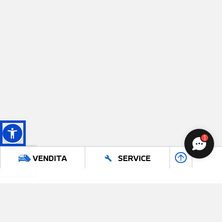
1
arrow_upward
VENDITA
SERVICE
build