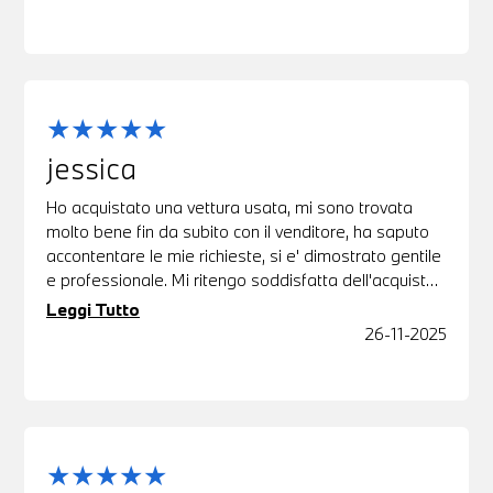
jessica
Ho acquistato una vettura usata, mi sono trovata
molto bene fin da subito con il venditore, ha saputo
accontentare le mie richieste, si e' dimostrato gentile
e professionale. Mi ritengo soddisfatta dell'acquisto
fatto, qualita'/prezzo imbattibili sulla piazza.
Leggi Tutto
26-11-2025