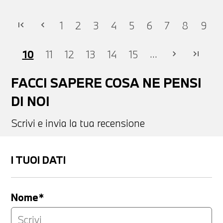
1
2
3
4
5
6
7
8
9
first_page
chevron_left
...
10
11
12
13
14
15
chevron_right
last_page
FACCI SAPERE COSA NE PENSI
DI NOI
Scrivi e invia la tua recensione
I TUOI DATI
Nome*