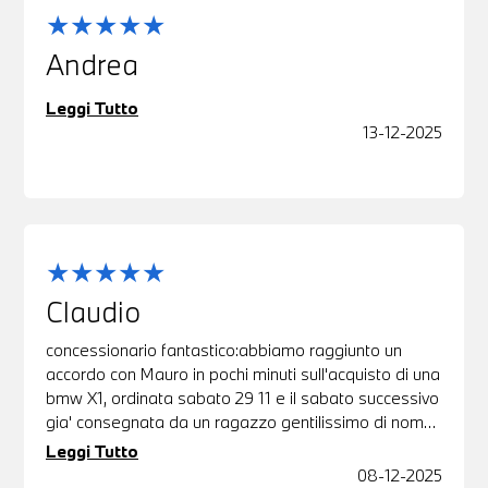
Andrea
Leggi Tutto
13-12-2025
Claudio
concessionario fantastico:abbiamo raggiunto un
accordo con Mauro in pochi minuti sull'acquisto di una
bmw X1, ordinata sabato 29 11 e il sabato successivo
gia' consegnata da un ragazzo gentilissimo di nome
Mattia.Veronica persona molto carina e disponibile
Leggi Tutto
nella gestione dei documenti.Grazie C & M
08-12-2025